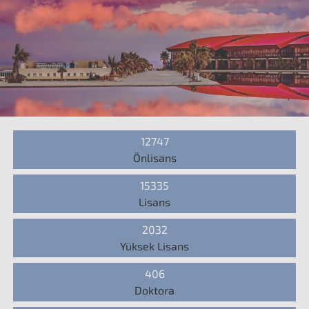
12747
Önlisans
15335
Lisans
2032
Yüksek Lisans
406
Doktora