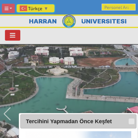
Türkçe
▼
HARRAN
ÜNİVERSİTESİ
Tercihini Yapmadan Önce Keşfet