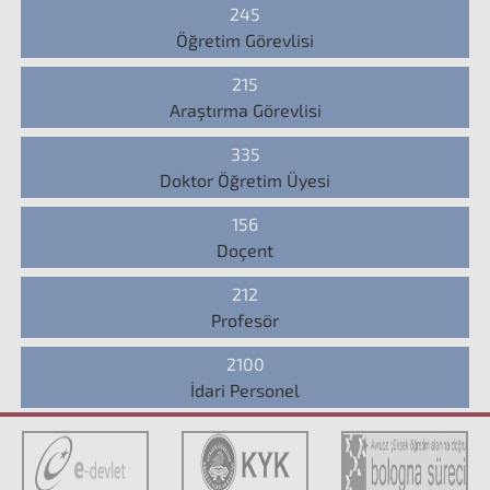
245
Öğretim Görevlisi
215
Araştırma Görevlisi
335
Doktor Öğretim Üyesi
156
Doçent
212
Profesör
2100
İdari Personel