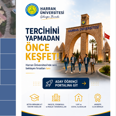
Akademik Birimler
İdari Birimler
Programlarımız
OBS
EBYS / EVRAKA