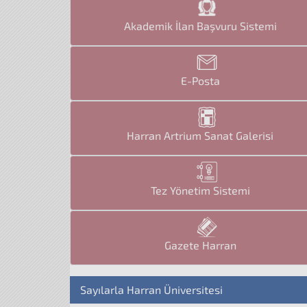
Akademik İlan Başvuru Sistemi
E-Posta
Harran Artrium Sanat Galerisi
Tez Yönetim Sistemi
Gazete Harran
Sayılarla Harran Üniversitesi