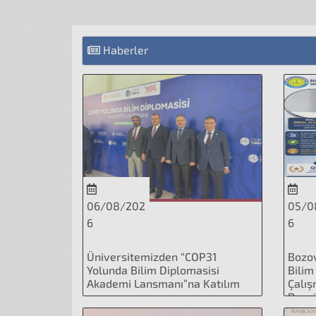
Haberler
06/08/202
05/0
6
6
Üniversitemizden “COP31
Bozo
Yolunda Bilim Diplomasisi
Bilim
Akademi Lansmanı”na Katılım
Çalış
Dergi
Socie