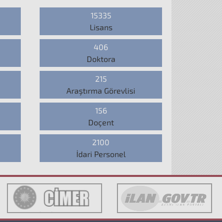
15335
Lisans
406
Doktora
215
Araştırma Görevlisi
156
Doçent
2100
İdari Personel