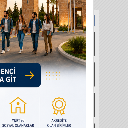
Tüm Duyurular
İ PERSONEL (4/B) ALIM İLANI DÜZELTME DUYURUSU
ası Öğrenci Başvurusu İlanı
Özel Öğrenci Başvuruları