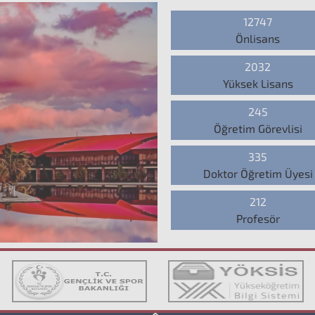
12747
Önlisans
2032
Yüksek Lisans
245
Öğretim Görevlisi
335
Doktor Öğretim Üyesi
212
Profesör