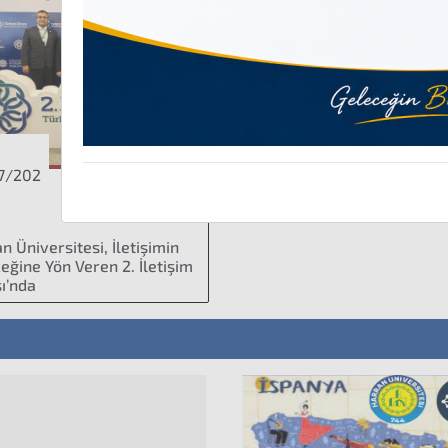
04
2026-2027 Eğitim-Öğ
Ağustos
04
2026-2027 Resim B
Ağustos
7/202
n Üniversitesi, İletişimin
eğine Yön Veren 2. İletişim
ı’nda