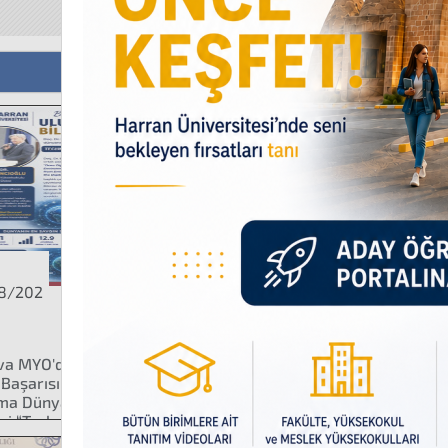
Tüm Haberler
Duyurular
07
ECZACI SÖZLEŞMEL
Ağustos
06
2026 Yılı Uluslarar
Ağustos
8/202
06
Deprem Nedeniyle 
va MYO'dan Uluslararası
 Başarısı: Ortak Yazarlı
Ağustos
ma Dünyanın Saygın SSCI
si “Technology in
ty”'de Yayımlandı