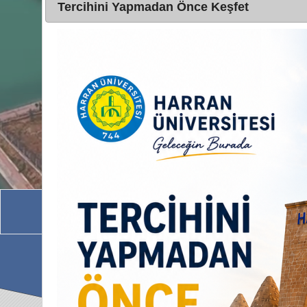
Tercihini Yapmadan Önce Keşfet
İdari Birimler
HAVİS
Uzaktan Eğitim