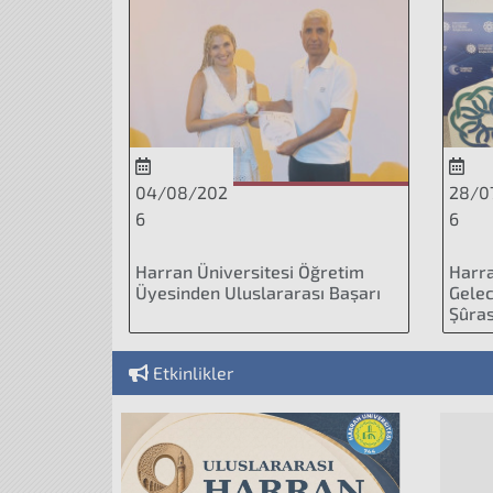
04/08/202
28/0
6
6
Harran Üniversitesi Öğretim
Harra
Üyesinden Uluslararası Başarı
Gelec
Şûras
Etkinlikler