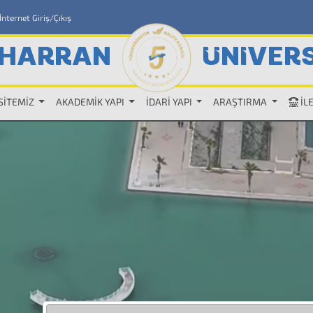
İnternet Giriş/Çıkış
HARRAN
ÜNİVERS
SİTEMİZ
AKADEMİK YAPI
İDARİ YAPI
ARAŞTIRMA
İL