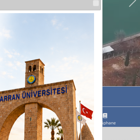
Programlarımız
Öneri-Şikayet-Memnuniyet
Kütüphane