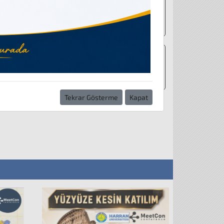
retim Yılı Güz Yarıyılı Lisansüstü Öğrenci Alım İlanı
ölümü Yetenek Sınavı Kılavuzu Duyurusu
Tekrar Gösterme
Kapat