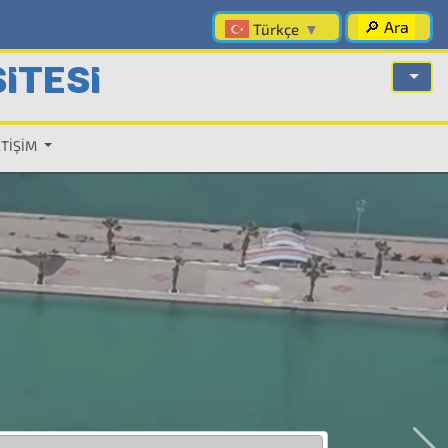
🔎 Ara
Türkçe
▼
İTESİ
ETİŞİM